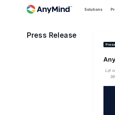
Solutions
Pr
Press Release
Press
Any
Lợi n
36