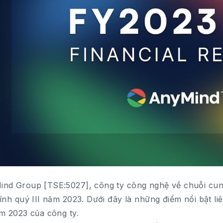
nd Group [TSE:5027], công ty công nghệ về chuỗi cun
hính quý III năm 2023. Dưới đây là những điểm nổi bật 
ăm 2023 của công ty.