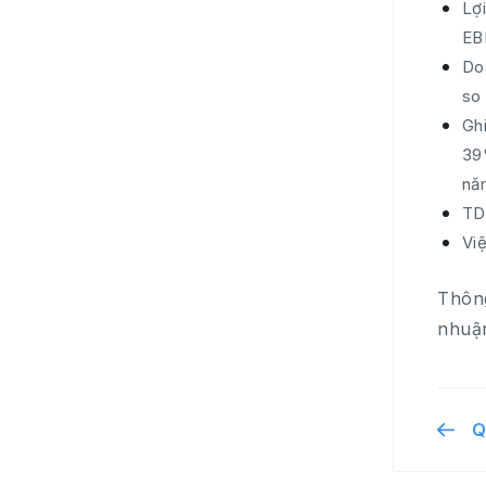
Lợi
EB
Do
so
Gh
39
nă
TD
Vi
Thông
nhuận
Q