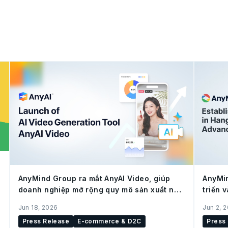
AnyMind Group ra mắt AnyAI Video, giúp
AnyMin
doanh nghiệp mở rộng quy mô sản xuất nội
triển 
dung cho social commerce
(Trung
Jun 18, 2026
Jun 2, 
Press Release
E-commerce & D2C
Press