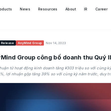
oducts
News
Resources
About
IR
Career
 Release
AnyMind Group
Nov 14, 2023
Mind Group công bố doanh thu Quý I
huận từ hoạt động kinh doanh tăng ¥303 triệu so với cùng kỳ
%, lợi nhuận gộp tăng 39% so với cùng kỳ năm trước, duy tr