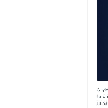
AnyMi
tài c
III n