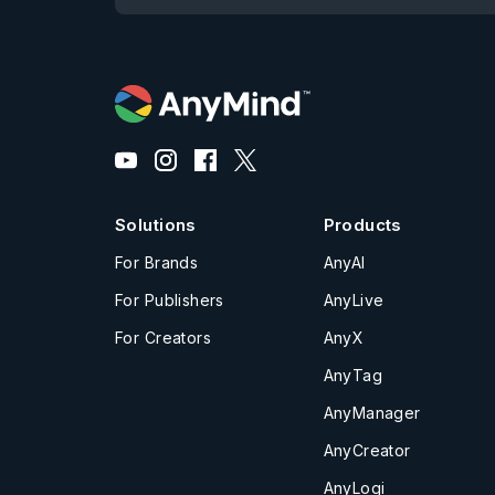
Solutions
Products
For Brands
AnyAI
For Publishers
AnyLive
For Creators
AnyX
AnyTag
AnyManager
AnyCreator
AnyLogi