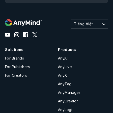
Tiếng Việt
Solutions
Products
For Brands
AnyAI
For Publishers
AnyLive
For Creators
AnyX
AnyTag
AnyManager
AnyCreator
AnyLogi