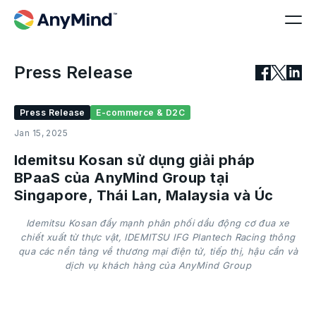
Press Release
Press Release
E-commerce & D2C
Jan 15, 2025
Idemitsu Kosan sử dụng giải pháp
BPaaS của AnyMind Group tại
Singapore, Thái Lan, Malaysia và Úc
Idemitsu Kosan đẩy mạnh phân phối dầu động cơ đua xe
chiết xuất từ thực vật, IDEMITSU IFG Plantech Racing thông
qua các nền tảng về thương mại điện tử, tiếp thị, hậu cần và
dịch vụ khách hàng của AnyMind Group