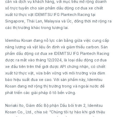
cần và dịch vụ khách hàng, với mục tiêu mở rộng doanh
số trực tuyến cho sản phẩm dầu động cơ đua xe chiết
xuất từ thực vật IDEMITSU IFG Plantech Racing tại
Singapore, Thái Lan, Malaysia và Úc, đồng thời mở rộng ra
các thị trường khác trong tương lai.
Idemitsu Kosan đang nỗ lực cân bằng giữa việc cung cấp
năng lượng và vật liệu ổn định và giảm thiểu carbon. Sản
phẩm dầu động cơ đua xe IDEMITSU IFG Plantech Racing
được ra mắt vào tháng 12/2024, là loại dầu động cơ đua
xe đầu tiên trên thế giới được API chứng nhận, có chiết
xuất từ thực vật, vừa bền vững với môi trường vừa đảm
bảo hiệu suất đua xe cao. Với sản phẩm này, Idemitsu
Kosan đang mở rộng thị trường trong và ngoài nước để
phát triển các giải pháp ô tô bền vững.
Noriaki Ito, Giám đốc Bộ phận Dầu bôi trơn 2, Idemitsu
Kosan Co., Ltd., chia sẻ: “Chúng tôi tự hào khi giới thiệu