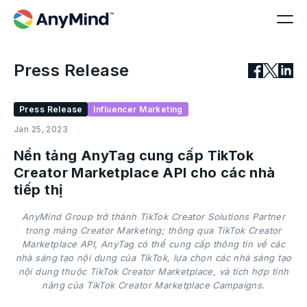
Press Release
Press Release
Influencer Marketing
Jan 25, 2023
Nền tảng AnyTag cung cấp TikTok
Creator Marketplace API cho các nhà
tiếp thị
AnyMind Group trở thành TikTok Creator Solutions Partner
trong mảng Creator Marketing; thông qua TikTok Creator
Marketplace API, AnyTag có thể cung cấp thông tin về các
nhà sáng tạo nội dung của TikTok, lựa chọn các nhà sáng tạo
nội dung thuộc TikTok Creator Marketplace, và tích hợp tính
năng của TikTok Creator Marketplace Campaigns.