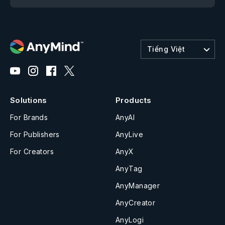
Tiếng Việt
Solutions
Products
For Brands
AnyAI
For Publishers
AnyLive
For Creators
AnyX
AnyTag
AnyManager
AnyCreator
AnyLogi