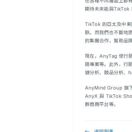
在各種不同層面上都
期待未來能與TikTo
TikTok 的亞太及中東區
脈，而我們也不斷地
的集團合作，幫助品
現在，AnyTag 
銷專案等。此外，行銷
據分析、競品分析、ha
AnyMind Group
AnyX 與 TikT
群商務平台等。
返回列表