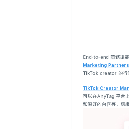
End-to-end 商務賦
Marketing Partner
TikTok creator 
TikTok Creator Ma
可以在AnyTag 
和偏好的內容等，讓