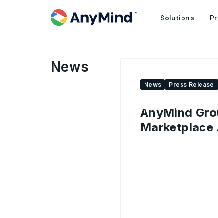
Solutions
Pr
News
News
Press Release
AnyMind Gr
Marketplace