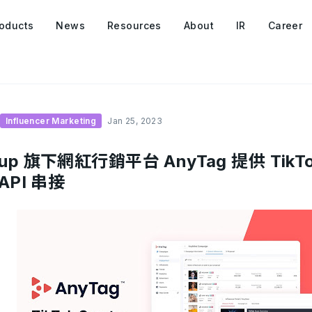
oducts
News
Resources
About
IR
Career
Influencer Marketing
Jan 25, 2023
oup 旗下網紅行銷平台 AnyTag 提供 TikTok
 API 串接