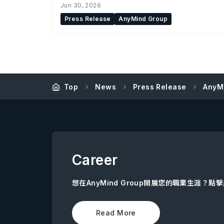
Jun 30, 2026
Press Release
AnyMind Group
Top
News
Press Release
AnyM
Career
想在AnyMind Group開展您的職業生涯？
Read More