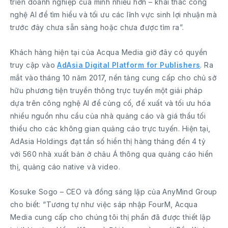
triển doanh nghiệp của mình nhiều hơn – khai thác công
nghệ AI để tìm hiểu và tối ưu các lĩnh vực sinh lợi nhuận mà
trước đây chưa sẵn sàng hoặc chưa được tìm ra”.
Khách hàng hiện tại của Acqua Media giờ đây có quyền
truy cập vào
AdAsia Digital Platform for Publishers
. Ra
mắt vào tháng 10 năm 2017, nền tảng cung cấp cho chủ sở
hữu phương tiện truyền thông trực tuyến một giải pháp
dựa trên công nghệ AI để củng cố, đề xuất và tối ưu hóa
nhiều nguồn nhu cầu của nhà quảng cáo và giá thầu tối
thiểu cho các không gian quảng cáo trực tuyến. Hiện tại,
AdAsia Holdings đạt tần số hiển thị hàng tháng đến 4 tỷ
với 560 nhà xuất bản ở châu Á thông qua quảng cáo hiển
thị, quảng cáo native và video.
Kosuke Sogo – CEO và đồng sáng lập của AnyMind Group
cho biết: “Tương tự như việc sáp nhập FourM, Acqua
Media cung cấp cho chúng tôi thị phần đã được thiết lập