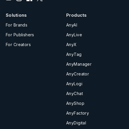
Solutions
Products
For Brands
AnyAI
For Publishers
AnyLive
For Creators
AnyX
AnyTag
AnyManager
AnyCreator
AnyLogi
AnyChat
AnyShop
AnyFactory
AnyDigital