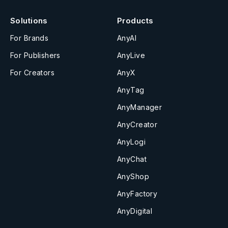
Solutions
Products
For Brands
AnyAI
For Publishers
AnyLive
For Creators
AnyX
AnyTag
AnyManager
AnyCreator
AnyLogi
AnyChat
AnyShop
AnyFactory
AnyDigital