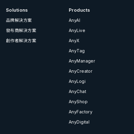
Solutions
Products
品牌解決方案
AnyAI
發布商解決方案
AnyLive
創作者解決方案
AnyX
AnyTag
AnyManager
AnyCreator
AnyLogi
AnyChat
AnyShop
AnyFactory
AnyDigital