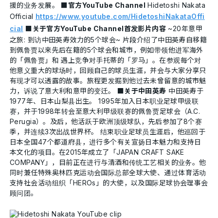
援的业务发展。
■官方YouTube Channel
Hidetoshi Nakata
Official
https://www.youtube.com/HidetoshiNakataOffi
cial
■关于官方YouTube Channel首发影片内容
~20年意甲
之旅: 到访中田英寿效力的5个球会~ 片段介绍了中田英寿自移籍
到佩鲁贾以来先后在籍的5个球会和城市，例如带领他进军海外
的「佩鲁贾」和 遇上竞争对手托蒂的「罗马」。在参观每个对
他意义重大的球场时，回顾自己的球员生涯，并会与大家分享只
有现才可以透露的故事。旅程更发掘到他过去未曾留意的城市魅
力，诉说了意大利和意甲的变迁。
■关于中田英寿
中田英寿于
1977年、日本山梨县出生。 1995年加入日本职业足球甲级联
赛，并于1998年转会至意大利甲级联赛的佩鲁贾足球会（A.C.
Perugia）。及后，他活跃于欧洲顶级球队，先后参加了8个赛
季，并连续3次出战世界杯。 结束职业足球员生涯后，他巡回于
日本全国47个都道府县，进行多个有关宣扬日本魅力和支持日
本文化的项目。在2015年成立了「JAPAN CRAFT SAKE
COMPANY」，目前正在进行与清酒和传统工艺相关的业务。他
同时兼任特殊奥林匹克运动会国际总部全球大使、通过体育活动
支持社会活动组织「HEROs」的大使，以及国际足球协会理事会
顾问团。