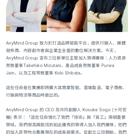
AnyMind Group 致力於打造品牌賦能平台，提供行銷人、媒體
發佈商、內容創作者與企業主全面的數位解決方案。今天，
AnyMind Group 宣布三位新單位主管加入領導團隊：人力資源
常務董事Takehiko Mizutani、產品成長常務董事 Purwa
Jain、以及工程常務董事 Koki Shibata。
這些任命是在集團即將擴大其商業智能、雲端製造、電子商務、
行銷與物流等商品時做出的。
AnyMind Group 的 CEO 及共同創辦人 Kosuke Sogo (十河宏
輔) 表示：「這些任命強化了我們『技術』與『員工』兩個重要
領域。我們很高興能找到如此優秀的領導人加入我們團隊，他們
的加入非常吻合集團現在的成長與需求。從創立公司開始，我們