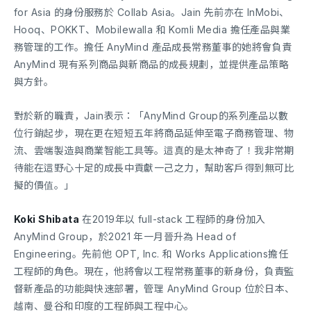
for Asia 的身份服務於 Collab Asia。Jain 先前亦在 InMobi、
Hooq、POKKT、Mobilewalla 和 Komli Media 擔任產品與業
務管理的工作。擔任 AnyMind 產品成長常務董事的她將會負責
AnyMind 現有系列商品與新商品的成長規劃，並提供產品策略
與方針。
對於新的職責，Jain表示：「AnyMind Group的系列產品以數
位行銷起步，現在更在短短五年將商品延伸至電子商務管理、物
流、雲端製造與商業智能工具等。這真的是太神奇了！我非常期
待能在這野心十足的成長中貢獻一己之力，幫助客戶得到無可比
擬的價值。」
Koki Shibata
在2019年以 full-stack 工程師的身份加入
AnyMind Group，於2021 年一月晉升為 Head of
Engineering。先前他 OPT, Inc. 和 Works Applications擔任
工程師的角色。現在，他將會以工程常務董事的新身份，負責監
督新產品的功能與快速部署，管理 AnyMind Group 位於日本、
越南、曼谷和印度的工程師與工程中心。