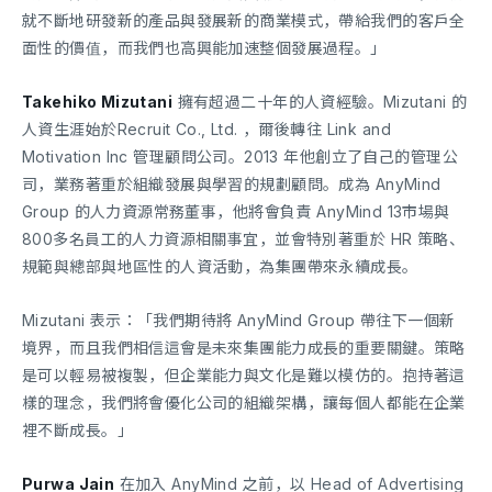
就不斷地研發新的產品與發展新的商業模式，帶給我們的客戶全
面性的價值，而我們也高興能加速整個發展過程。」
Takehiko Mizutani
擁有超過二十年的人資經驗。Mizutani 的
人資生涯始於Recruit Co., Ltd. ，爾後轉往 Link and
Motivation Inc 管理顧問公司。2013 年他創立了自己的管理公
司，業務著重於組織發展與學習的規劃顧問。成為 AnyMind
Group 的人力資源常務董事，他將會負責 AnyMind 13市場與
800多名員工的人力資源相關事宜，並會特別著重於 HR 策略、
規範與總部與地區性的人資活動，為集團帶來永續成長。
Mizutani 表示：「我們期待將 AnyMind Group 帶往下一個新
境界，而且我們相信這會是未來集團能力成長的重要關鍵。策略
是可以輕易被複製，但企業能力與文化是難以模仿的。抱持著這
樣的理念，我們將會優化公司的組織架構，讓每個人都能在企業
裡不斷成長。」
Purwa Jain
在加入 AnyMind 之前，以 Head of Advertising