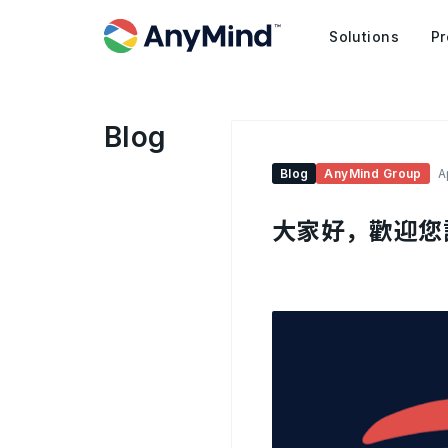
Solutions
Pr
Blog
Blog
AnyMind Group
A
大家好，歡迎您