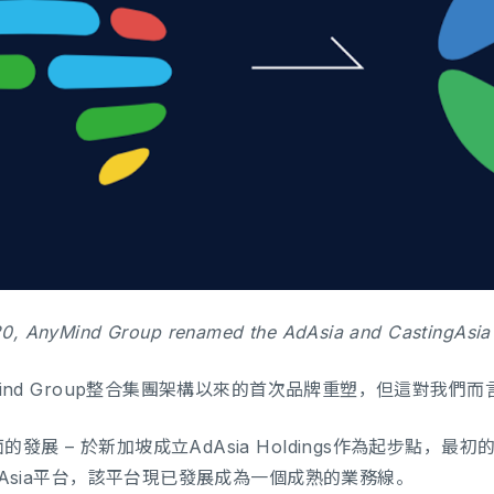
20, AnyMind Group renamed the AdAsia and CastingAsia
yMind Group整合集團架構以來的首次品牌重塑，但這對我們
展 – 於新加坡成立AdAsia Holdings作為起步點，最初
ngAsia平台，該平台現已發展成為一個成熟的業務線。