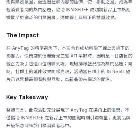
潮與熱烈氛圍，更透過社群內容的延伸，使「移動之島」成為年
輕消費者間的熱門話題，協助 INNISFREE 成功將新品上市熱潮
擴散至更廣泛的目標圈層，達成線上與線下的雙重效果。
The Impact
在 AnyTag 的精準選角下，本次合作成功串聯了線上與線下的
影響力。快閃店於信義新光三越 A11 舉辦時，因明星一日店長的
號召力吸引超過百位粉絲到場，現場排隊盛況成為熱門話題；同
時，社群上的延伸效果同樣亮眼，活動當日釋出的 IG Reels 短
片迅速累積高觀看數與互動，為新品帶來廣泛的關注。
Key Takeaway
整體而言，此次活動充分展現了 AnyTag 在選角上的優勢，不
僅協助 INNISFREE 在新品上市的關鍵時刻引爆聲量，更將品牌
升級訊息深植於目標消費者心中。