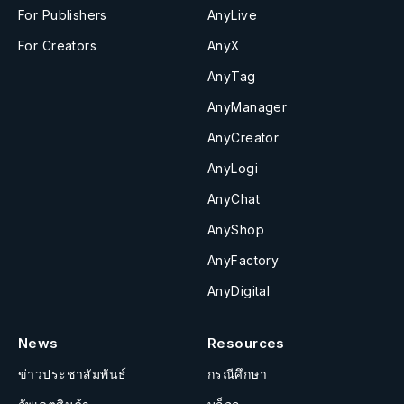
For Publishers
AnyLive
For Creators
AnyX
AnyTag
AnyManager
AnyCreator
AnyLogi
AnyChat
AnyShop
AnyFactory
AnyDigital
News
Resources
ข่าวประชาสัมพันธ์
กรณีศึกษา