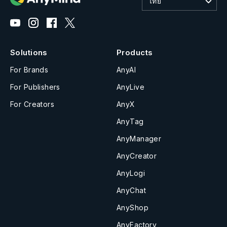
ไทย
Solutions
Products
For Brands
AnyAI
For Publishers
AnyLive
For Creators
AnyX
AnyTag
AnyManager
AnyCreator
AnyLogi
AnyChat
AnyShop
AnyFactory