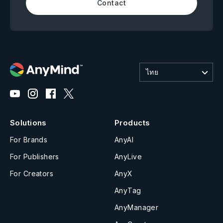
Contact
ไทย
Solutions
Products
For Brands
AnyAI
For Publishers
AnyLive
For Creators
AnyX
AnyTag
AnyManager