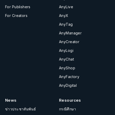
For Publishers
AnyLive
For Creators
AnyX
AnyTag
AnyManager
AnyCreator
AnyLogi
AnyChat
AnyShop
AnyFactory
AnyDigital
News
Resources
ข่าวประชาสัมพันธ์
กรณีศึกษา