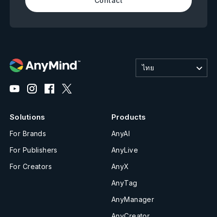
Contact
ไทย
Solutions
Products
For Brands
AnyAI
For Publishers
AnyLive
For Creators
AnyX
AnyTag
AnyManager
AnyCreator