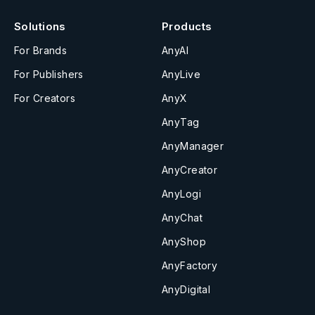
Solutions
Products
For Brands
AnyAI
For Publishers
AnyLive
For Creators
AnyX
AnyTag
AnyManager
AnyCreator
AnyLogi
AnyChat
AnyShop
AnyFactory
AnyDigital