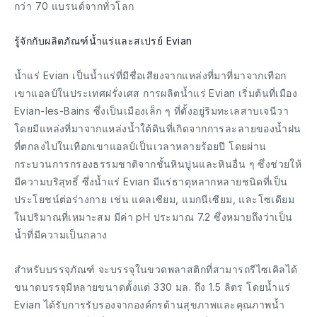
กว่า 70 แบรนด์จากทั่วโลก
รู้จักกับผลิตภัณฑ์น้ำแร่และสเปรย์ Evian
น้ำแร่ Evian เป็นน้ำแร่ที่มีชื่อเสียงจากแหล่งที่มาที่มาจากเทือก
เขาแอลป์ในประเทศฝรั่งเศส การผลิตน้ำแร่ Evian เริ่มต้นที่เมือง
Evian-les-Bains ซึ่งเป็นเมืองเล็ก ๆ ที่ตั้งอยู่ริมทะเลสาบเจนีวา
โดยมีแหล่งที่มาจากแหล่งน้ำใต้ดินที่เกิดจากการละลายของน้ำฝน
ที่ตกลงไปในเทือกเขาแอลป์เป็นเวลาหลายร้อยปี โดยผ่าน
กระบวนการกรองธรรมชาติจากชั้นหินปูนและหินอื่น ๆ ซึ่งช่วยให้
มีความบริสุทธิ์ ซึ่งน้ำแร่ Evian มีแร่ธาตุหลากหลายชนิดที่เป็น
ประโยชน์ต่อร่างกาย เช่น แคลเซียม, แมกนีเซียม, และโซเดียม
ในปริมาณที่เหมาะสม มีค่า pH ประมาณ 7.2 ซึ่งหมายถึงว่าเป็น
น้ำที่มีความเป็นกลาง
สำหรับบรรจุภัณฑ์ จะบรรจุในขวดพลาสติกที่สามารถรีไซเคิลได้
ขนาดบรรจุมีหลายขนาดตั้งแต่ 330 มล. ถึง 1.5 ลิตร โดยน้ำแร่
Evian ได้รับการรับรองจากองค์กรด้านสุขภาพและคุณภาพน้ำ