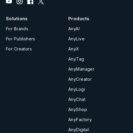
Solutions
Products
For Brands
AnyAI
For Publishers
AnyLive
For Creators
AnyX
AnyTag
AnyManager
AnyCreator
AnyLogi
AnyChat
AnyShop
AnyFactory
AnyDigital