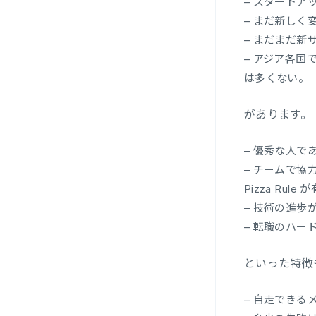
– スタート
– まだ新し
– まだまだ
– アジア各
は多くない。
があります。
– 優秀な人
– チームで
Pizza Rule
が
– 技術の進
– 転職のハ
といった特徴
– 自走できる