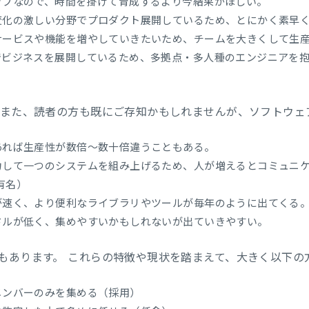
アップなので、時間を掛けて育成するより今結果がほしい。
く変化の激しい分野でプロダクト展開しているため、とにかく素早
新サービスや機能を増やしていきたいため、チームを大きくして生
国でビジネスを展開しているため、多拠点・多人種のエンジニアを
 また、読者の方も既にご存知かもしれませんが、ソフトウェ
であれば生産性が数倍〜数十倍違うこともある。
協力して一つのシステムを組み上げるため、人が増えるとコミュニ
有名）
歩が速く、より便利なライブラリやツールが毎年のように出てくる
ードルが低く、集めやすいかもしれないが出ていきやすい。
もあります。 これらの特徴や現状を踏まえて、大きく以下の
メンバーのみを集める（採用）