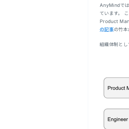
AnyMindで
ています。 これ
Product M
の記事
の竹本が
組織体制とし