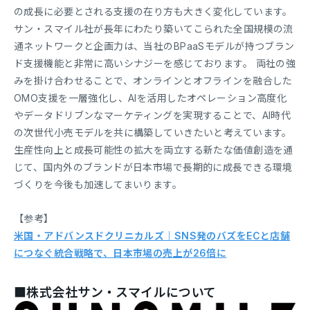
の成長に必要とされる支援の在り方も大きく変化しています。
サン・スマイル社が長年にわたり築いてこられた全国規模の流
通ネットワークと企画力は、当社のBPaaSモデルが持つブラン
ド支援機能と非常に高いシナジーを感じております。 両社の強
みを掛け合わせることで、オンラインとオフラインを融合した
OMO支援を一層強化し、AIを活用したオペレーション高度化
やデータドリブンなマーケティングを実現することで、AI時代
の次世代小売モデルを共に構築していきたいと考えています。
生産性向上と成長可能性の拡大を両立する新たな価値創造を通
じて、国内外のブランドが日本市場で長期的に成長できる環境
づくりを今後も加速してまいります。
【参考】
米国・アドバンスドクリニカルズ｜SNS発のバズをECと店舗
につなぐ統合戦略で、日本市場の売上が26倍に
■株式会社サン・スマイルについて