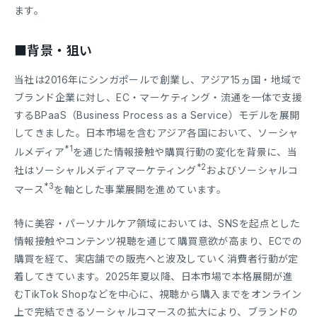
ます。
■背景・狙い
当社は2016年にシンガポールで創業し、アジア15ヵ国・地域で
ブランド企業に対し、EC・マーケティング・流通を一体で支援
するBPaaS（Business Process as a Service）モデルを展開
してきました。日本市場を含むアジア各国において、ソーシャ
*1
ルメディア
を通じた情報接触や購買行動の変化を背景に、当
*2
社はソーシャルメディアマーケティング
およびソーシャルコ
*3
マース
を軸とした事業展開を進めています。
特に美容・パーソナルケア領域においては、SNSを起点とした
情報接触やコンテンツ視聴を通じて購買意欲が高まり、ECでの
購買を経て、実店舗での販売へと波及していく消費者行動が定
着してきています。2025年夏以降、日本市場で本格展開が進
むTikTok Shopなどを中心に、視聴から購入までをオンライン
上で完結できるソーシャルコマースの拡大により、ブランドの