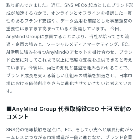
取り組んできました。近年、SNSやECを起点としたブランド形
成が加速するなかで、オンラインとオフラインを横断した一貫
性のあるブランド支援や、データ活用を前提とした事業運営の
重要性はますます高まっていると認識しています。 今回、
AnyMind Groupに参画することにより、当社が培ってきた流
通・企画の強みと、ソーシャルメディアマーケティング、EC、
AI活用に強みを持つAnyMindのアセットを掛け合わせ、ブラン
ド企業に対してこれまで以上に高度な支援を提供できると考え
ています。今後は、両社の知見と基盤を組み合わせることで、
ブランド成長を支える新しい仕組みの構築を加速させ、日本市
場における価値創出をさらに進化させていきたいと考えていま
す。
■AnyMind Group 代表取締役CEO 十河 宏輔の
コメント
SNS発の情報接触を起点に、EC、そして小売へと購買行動がシ
ームレスにつながる市場構造が一段と進むなか、ブランド企業