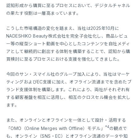
認知形成から購買に至るプロセスにおいて、デジタルチャネル
の果たす役割は一層高まっています。
こうした市場構造の変化を踏まえ、当社は2025年10月に
NADESHIKO Beauty株式会社を完全子会社化し、商品レビュ
ー等の縦型ショート動画を中心としたコンテンツを自社メディ
アとして継続的に創出する体制を構築することで、認知から購
買検討に至るプロセスにおける支援を強化してきました。
今回のサン・スマイル社のグループ加入により、当社はマーケ
ティングおよびEC支援に加え、オフライン流通までを含めたブ
ランド支援体制を構築します。これにより、両社がそれぞれ有
する顧客基盤を相互に活用し、相互のクロスセル機会を拡大し
ます。
また、オンラインとオフラインを一体として設計・活用する
*4
「OMO（Online Merges with Offline）モデル」
の観点で
も、オンライン（SNS・EC）とオフライン流通のデータや知