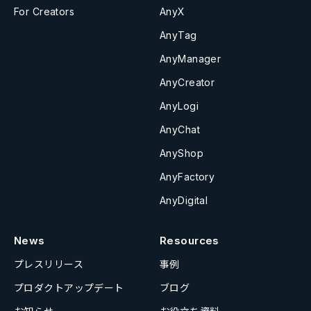
For Creators
AnyX
AnyTag
AnyManager
AnyCreator
AnyLogi
AnyChat
AnyShop
AnyFactory
AnyDigital
News
Resources
プレスリリース
事例
プロダクトアップデート
ブログ