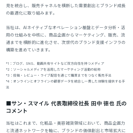
見を統合し、販売チャネルを横断した需要創出とブランド成長
の最適化に取り組みます。
当社は、AIネイティブなオペレーション基盤とデータ分析・活
用の仕組みを中核に、商品企画からマーケティング、販売、流
通までを横断的に進化させ、次世代のブランド支援インフラの
構築を進めていきます。
*1：ブログ、SNS、動画共有サイトなど双方向性を持つメディア
*2：ソーシャルメディアを活用したマーケティング活動の総称
*3：投稿・レビュー・ライブ配信を通じて購買までをつなぐ販売手法
*4：オンラインとオフラインの顧客データを統合し一貫した体験を提供する手
法
■サン・スマイル 代表取締役社長 田中 徳也 氏の
コメント
当社はこれまで、化粧品・美容雑貨領域において、商品企画力
と流通ネットワークを軸に、ブランドの価値創出と市場拡大に