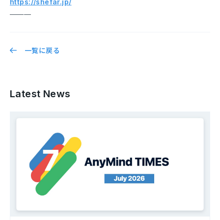
https://shefar.jp/
———
一覧に戻る
Latest News