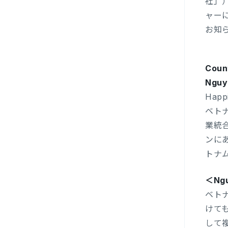
社」）
ャー
お知
Coun
Nguy
Happ
ベト
業統合
ンに
トナム
＜Ng
ベト
けて
して