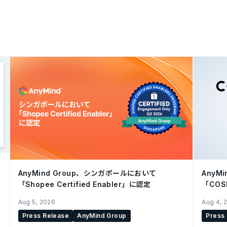
AnyMind Group、シンガポールにおいて
AnyM
「Shopee Certified Enabler」に認定
「CO
を開始
Aug 5, 2026
Aug 4, 
Press Release
AnyMind Group
Press