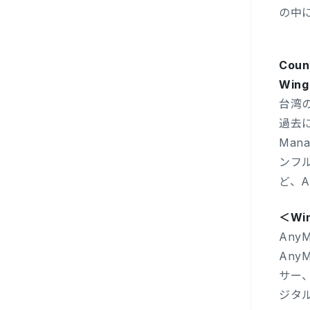
の中
Coun
Wing
台湾の
過去に
Man
ンフ
ど、A
＜Wi
Any
Any
サー
ジタ