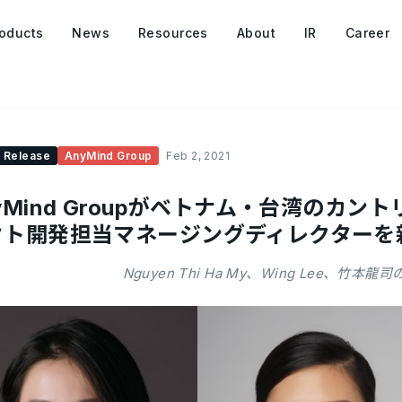
oducts
News
Resources
About
IR
Career
 Release
AnyMind Group
Feb 2, 2021
yMind Groupがベトナム・台湾のカ
クト開発担当マネージングディレクターを
Nguyen Thi Ha My、Wing Lee、竹本