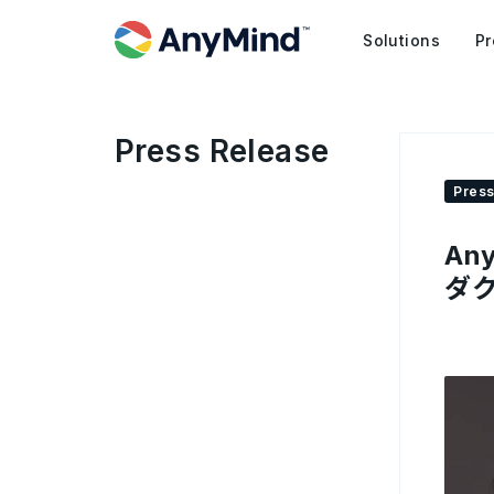
Solutions
Pr
Press Release
Press
An
ダ