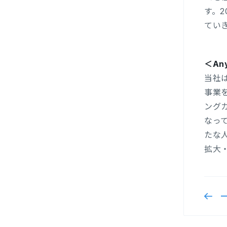
す。2
てい
＜An
当社
事業
ング
なっ
たな
拡大