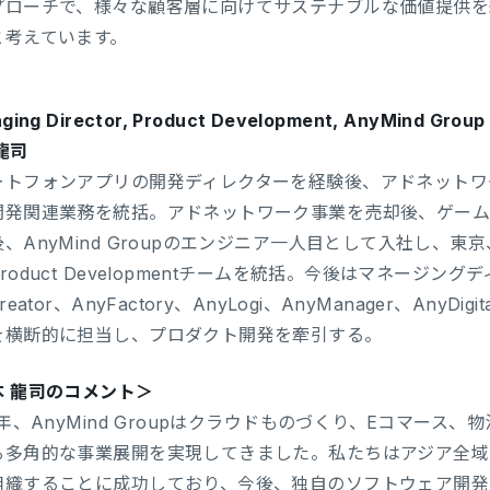
プローチで、様々な顧客層に向けてサステナブルな価値提供を
と考えています。
ging Director, Product Development, AnyMind Group
龍司
ートフォンアプリの開発ディレクターを経験後、アドネットワ
開発関連業務を統括。アドネットワーク事業を売却後、ゲーム
、AnyMind Groupのエンジニア一人目として入社し、
roduct Developmentチームを統括。今後はマネージング
reator、AnyFactory、AnyLogi、AnyManager、AnyD
を横断的に担当し、プロダクト開発を牽引する。
本 龍司のコメント＞
0年、AnyMind Groupはクラウドものづくり、Eコマー
る多角的な事業展開を実現してきました。私たちはアジア全域
組織することに成功しており、今後、独自のソフトウェア開発