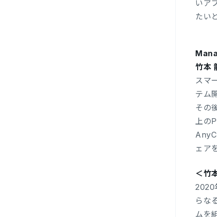
いア
たい
Mana
竹本 
スマ
テム
その後
上のP
AnyC
ェア
＜竹
202
らな
ムを