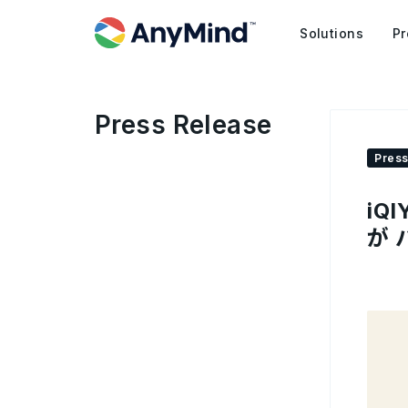
Solutions
Pr
Press Release
Press
iQ
が