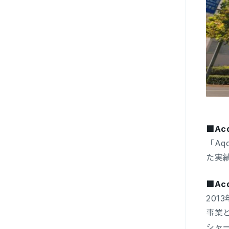
■Ac
「A
た実
■Ac
201
事業と
シャ