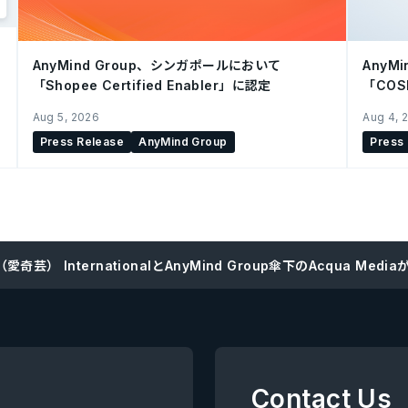
AnyMind Group、シンガポールにおいて
AnyM
「Shopee Certified Enabler」に認定
「CO
を開始
Aug 5, 2026
Aug 4, 
Press Release
AnyMind Group
Press
YI（愛奇芸） InternationalとAnyMind Group傘下のAcq
Contact Us