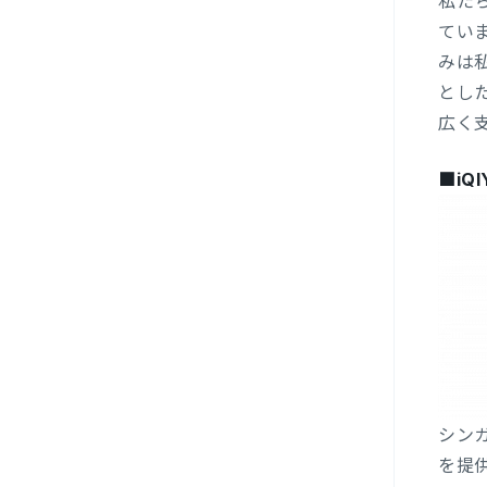
私た
てい
みは
とし
広く
■iQI
シンガ
を提供