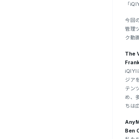
「i
今回
管理
ク動
The V
Fra
iQ
ジア
テン
め、多
ちは
AnyM
Ben