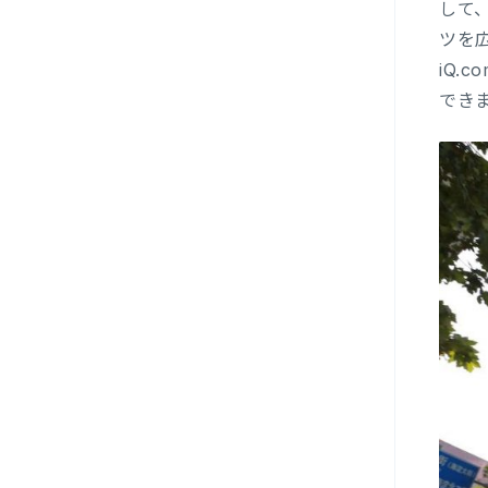
して
ツを広
iQ.
できます