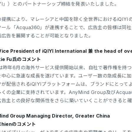
QIYI」）とのパートナーシップ締結を発表いたしました。
の提携により、マレーシアと中国を除く全世界におけるiQIY
ツール「Acqua360」が連携することで、広告主の皆様は
画広告を展開することが可能となりました。
ice President of iQIYI International 兼 the head of o
nkie Fu氏のコメント
IYIは昨年6月の海外サービス提供開始以来、自社で著作権を
を中心に急速な成長を遂げています。ユーザー数の急成長に加
ツが配信されるiQIYIプラットフォームは、ブランドにとっ
くの企業に支持されています。AnyMind Group及びAc
広告主との良好な関係性をさらに築いていくことができると確
ind Group Managing Director, Greater China
 Chienのコメント