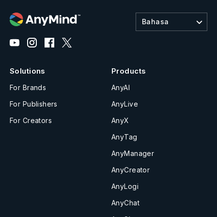
Bahasa
Solutions
Products
For Brands
AnyAI
For Publishers
AnyLive
For Creators
AnyX
AnyTag
AnyManager
AnyCreator
AnyLogi
AnyChat