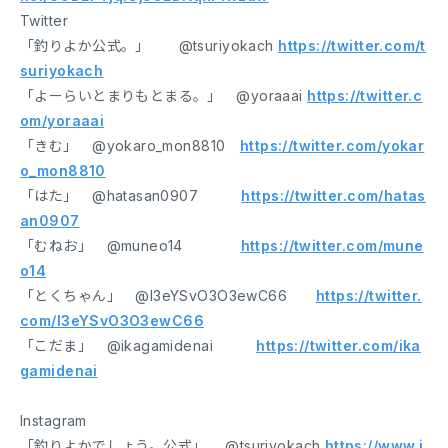
Twitter
「釣りよか公式。」 @tsuriyokach
https://twitter.com/t
suriyokach
「よーらいとまりもとまる。」 @yoraaai
https://twitter.c
om/yoraaai
「きむ」 @yokaro_mon8810
https://twitter.com/yokar
o_mon8810
「はた」 @hatasan0907
https://twitter.com/hatas
an0907
「むねお」 @muneo14
https://twitter.com/mune
o14
「とくちゃん」 @I3eYSvO3O3ewC66
https://twitter.
com/I3eYSvO3O3ewC66
「こだま」 @ikagamidenai
https://twitter.com/ika
gamidenai
Instagram
「釣りよかでしょう。公式」 @tsuriyokach
https://www.i