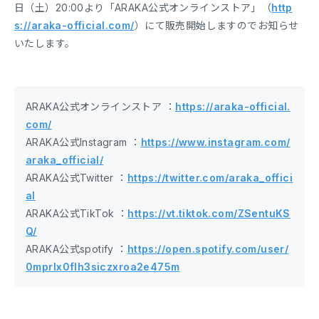
日（土）20:00より「ARAKA公式オンラインストア」（
http
s://araka-official.com/
）にて販売開始しますのでお知らせ
いたします。
ARAKA公式オンラインストア ：
https://araka-official.
com/
ARAKA公式Instagram ：
https://www.instagram.com/
araka_official/
ARAKA公式Twitter ：
https://twitter.com/araka_offici
al
ARAKA公式TikTok ：
https://vt.tiktok.com/ZSentuKS
Q/
ARAKA公式spotify ：
https://open.spotify.com/user/
0mprlx0flh3siczxroa2e475m