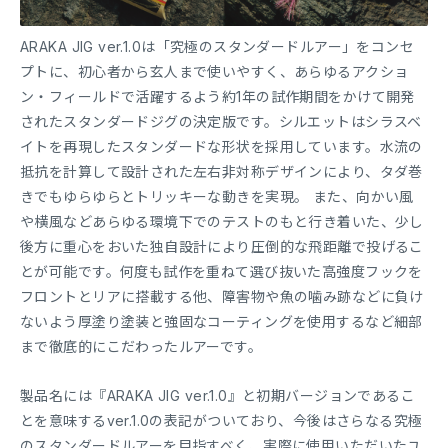
ARAKA JIG ver.1.0は「究極のスタンダードルアー」をコンセ
プトに、初心者から玄人まで使いやすく、あらゆるアクショ
ン・フィールドで活躍するよう約1年の試作期間をかけて開発
されたスタンダードジグの決定版です。シルエットはシラスベ
イトを再現したスタンダードな形状を採用しています。水流の
抵抗を計算して設計された左右非対称デザインにより、タダ巻
きでもゆらゆらとトリッキーな動きを実現。 また、向かい風
や横風などあらゆる環境下でのテストのもと行き着いた、少し
後方に重心をおいた独自設計により圧倒的な飛距離で投げるこ
とが可能です。何度も試作を重ねて選び抜いた高強度フックを
フロントとリアに搭載する他、障害物や魚の噛み跡などに負け
ないよう厚塗り塗装と強固なコーティングを使用するなど細部
まで徹底的にこだわったルアーです。
製品名には『ARAKA JIG ver.1.0』と初期バージョンであるこ
とを意味するver.1.0の表記がついており、今後はさらなる究極
のスタンダードルアーを目指すべく、実際に使用いただいたユ