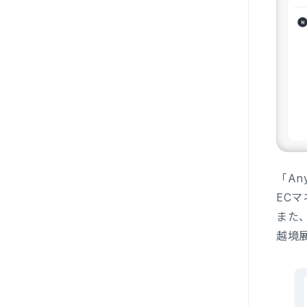
「A
EC
また
越境