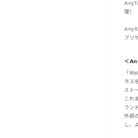
Any
理）
An
プリ
＜An
「Ma
ネス
スト
これ
ラン
外部
し、