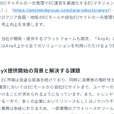
数ECチャネルの一元管理でEC運営を最適化するECマネジメン
ス）」（
https://anymindgroup.com/ja/products/anyx/
）
及びアジア各国・地域のECモールや自社ECサイトの一元管理
、売上向上を支援します。
、当社が開発・提供するプラットフォームも順次、「AnyX
にはAnyX上から全てのソリューションを利用いただけるよう
nyX提供開始の背景と解決する課題
、EC市場は急速な成長を続けており、同時に消費者の嗜好性
C運営においてはECモールから自社ECサイトまで、ユーザー
分けることが求められるようになっています。また、トレンド
する一方で、多くの企業においてリソースもしくはノウハウ不
る業務は多岐にわたるため、一部業務のアウトソースやツール