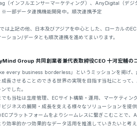
Tag（インフルエンサーマーケティング）、AnyDigital（デ
 ※一部データ連携機能開発中。順次連携予定
yXでは上記の他、日本及びアジアを中心とした、ローカルのE
ケーション/データとも順次連携を進めてまいります。
yMind Group 共同創業者兼代表取締役CEO 十河宏輔
ke every business borderless」というミッシ
を成長させることのできる世界の実現を目指す当社にとって、
ーンでした。
までも当社は生産管理、ECサイト構築・運用、マーケティン
ドビジネスの展開・成長を支える様々なソリューションを提
のECプラットフォームをよりシームレスに繋ぎこむことで、A
より効率的かつ効果的なデータ活用を推進していきたいと考え