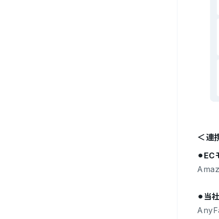
＜連
⚫︎E
Ama
⚫︎
Any