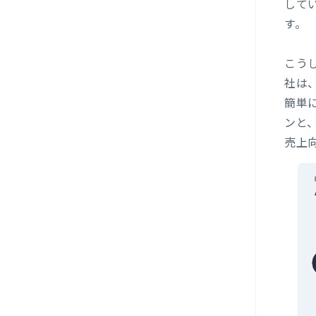
して
す。
こう
社は
簡単
ンと
売上