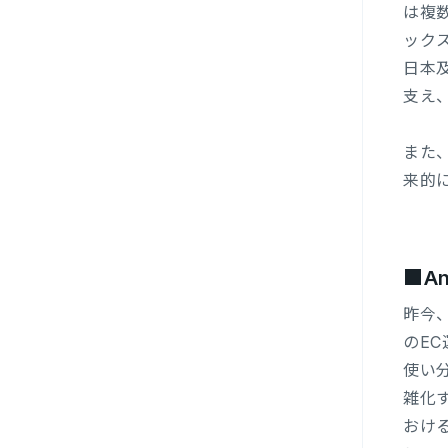
は複
ック
日本
支え
また
来的
■A
昨今
のE
使い
雑化
おけ