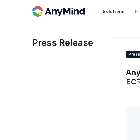
Solutions
Pr
Press Release
Press
An
E