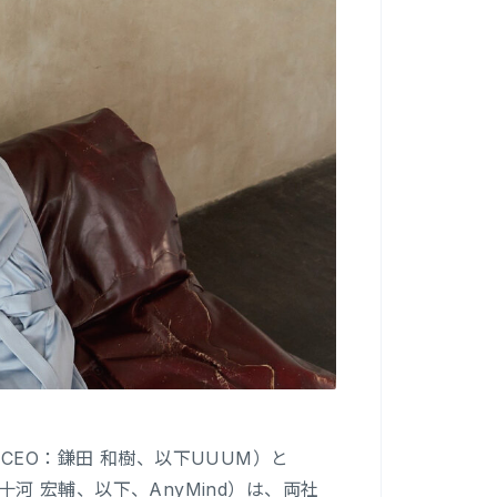
CEO：鎌田 和樹、以下UUUM）と
：十河 宏輔、以下、AnyMind）は、両社