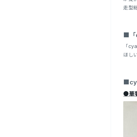
走型
■「
「c
ほし
■c
●華