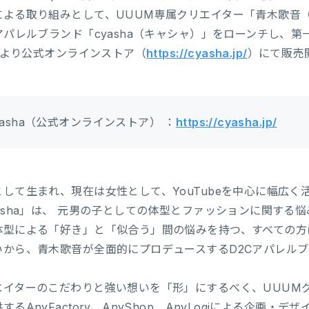
による取り組みとして、UUUM専属クリエイター「青木歌音
アパレルブランド「cyasha（キャシャ）」をローンチし、第一
00より公式オンラインストア（
https://cyasha.jp/
）にて販売
yasha（公式オンラインストア） ：
https://cyasha.jp/
として生まれ、現在は女性として、YouTubeを中心に幅広く
yasha」は、 元男の子としての体型とファッションに関する
体型による「好き」と「似合う」間の悩みを持つ、すべての方
いから、青木歌音が全面的にプロデュースするD2Cアパレル
イターのこだわりと強い想いを「形」にするべく、UUUMグループ会
するAnyFactory、AnyShop、AnyLogiによる企画