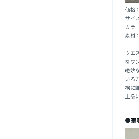
価格：
サイ
カラ
素材：
ウエ
なワ
絶妙
いる
裾に
上品
●華