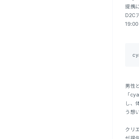
提携
D2C
19:
c
男性
「c
し、
う想
クリエ
が提供