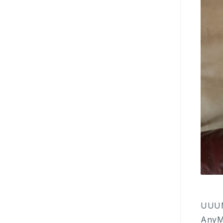
UU
Any