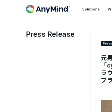
Solutions
Pr
Press Release
Press
元
「
ラウ
ブラ