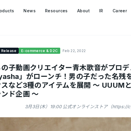
oducts
News
Resources
About
IR
Career
 Release
E-commerce & D2C
Feb 22, 2022
男の子動画クリエイター青木歌音がプロデ
cyasha」がローンチ！男の子だった名
スなど3種のアイテムを展開 〜 UUUMとA
ンド企画 〜
3月3日(木）19:00 公式オンラインストア（https://c