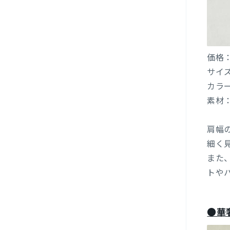
価格：
サイ
カラ
素材：
肩幅
細く
また
トや
●華