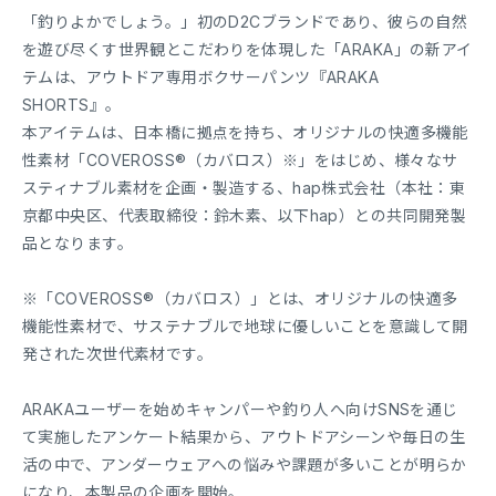
「釣りよかでしょう。」初のD2Cブランドであり、彼らの自然
を遊び尽くす世界観とこだわりを体現した「ARAKA」の新アイ
テムは、アウトドア専用ボクサーパンツ『ARAKA
SHORTS』。
本アイテムは、日本橋に拠点を持ち、オリジナルの快適多機能
性素材「COVEROSS®︎（カバロス）※」をはじめ、様々なサ
スティナブル素材を企画・製造する、hap株式会社（本社：東
京都中央区、代表取締役：鈴木素、以下hap）との共同開発製
品となります。
※「COVEROSS®︎（カバロス）」とは、オリジナルの快適多
機能性素材で、サステナブルで地球に優しいことを意識して開
発された次世代素材です。
ARAKAユーザーを始めキャンパーや釣り人へ向けSNSを通じ
て実施したアンケート結果から、アウトドアシーンや毎日の生
活の中で、アンダーウェアへの悩みや課題が多いことが明らか
になり、本製品の企画を開始。