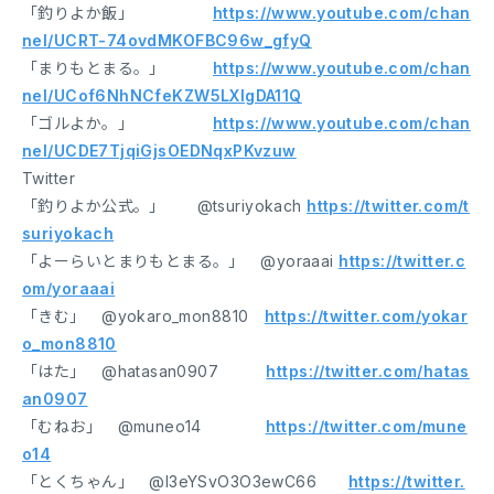
「釣りよか飯」
https://www.youtube.com/chan
nel/UCRT-74ovdMKOFBC96w_gfyQ
「まりもとまる。」
https://www.youtube.com/chan
nel/UCof6NhNCfeKZW5LXIgDA11Q
「ゴルよか。」
https://www.youtube.com/chan
nel/UCDE7TjqiGjsOEDNqxPKvzuw
Twitter
「釣りよか公式。」 @tsuriyokach
https://twitter.com/t
suriyokach
「よーらいとまりもとまる。」 @yoraaai
https://twitter.c
om/yoraaai
「きむ」 @yokaro_mon8810
https://twitter.com/yokar
o_mon8810
「はた」 @hatasan0907
https://twitter.com/hatas
an0907
「むねお」 @muneo14
https://twitter.com/mune
o14
「とくちゃん」 @I3eYSvO3O3ewC66
https://twitter.