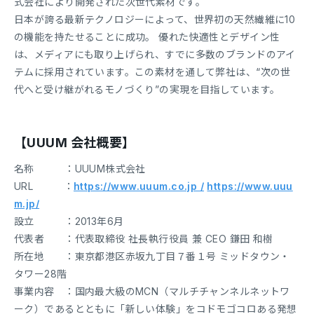
式会社により開発された次世代素材です。
日本が誇る最新テクノロジーによって、世界初の天然繊維に10
の機能を持たせることに成功。 優れた快適性とデザイン性
は、メディアにも取り上げられ、すでに多数のブランドのアイ
テムに採用されています。この素材を通して弊社は、“次の世
代へと受け継がれるモノづくり”の実現を目指しています。
【UUUM 会社概要】
名称 ：UUUM株式会社
URL ：
https://www.uuum.co.jp /
https://www.uuu
m.jp/
設立 ：2013年6月
代表者 ：代表取締役 社長執行役員 兼 CEO 鎌田 和樹
所在地 ：東京都港区赤坂九丁目７番１号 ミッドタウン・
タワー28階
事業内容 ：国内最大級のMCN（マルチチャンネルネットワ
ーク）であるとともに「新しい体験」をコドモゴコロある発想