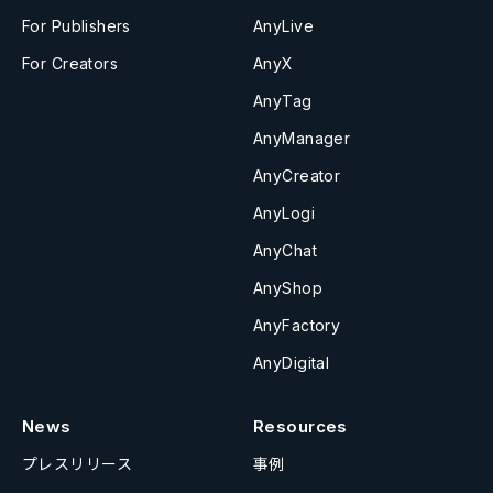
For Publishers
AnyLive
For Creators
AnyX
AnyTag
AnyManager
AnyCreator
AnyLogi
AnyChat
AnyShop
AnyFactory
AnyDigital
News
Resources
プレスリリース
事例