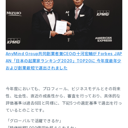
AnyMind Group共同創業者兼CEOの十河宏輔が Forbes JAP
AN「日本の起業家ランキング2020」TOP20に 今年度最年少
および創業最短で選出されました
今年度においても、プロフィール、ビジネスモデルとその将来
性、社会性、直近の成長性から、審査を行っており、具体的な
評価基準は過去6回と同様に、下記5つの選定基準で選出を行っ
ているとのことです。
「グローバルで活躍できるか」
「時価総額1,000億円を超えられるか」