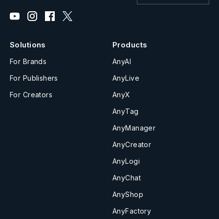
Solutions
Products
For Brands
AnyAI
For Publishers
AnyLive
For Creators
AnyX
AnyTag
AnyManager
AnyCreator
AnyLogi
AnyChat
AnyShop
AnyFactory