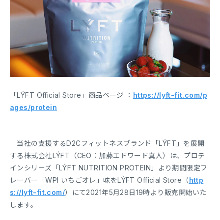
「LÝFT Official Store」商品ページ ：
https://lyft-fit.com/p
ages/protein
当社の支援するD2Cフィットネスブランド「LÝFT」を展開
する株式会社LÝFT（CEO：加藤エドワード真人）は、プロテ
インシリーズ「LÝFT NUTRITION PROTEIN」より期間限定フ
レーバー「WPI いちごオレ」味をLÝFT Official Store（
http
s://lyft-fit.com/
）にて2021年5月28日19時より販売開始いた
します。