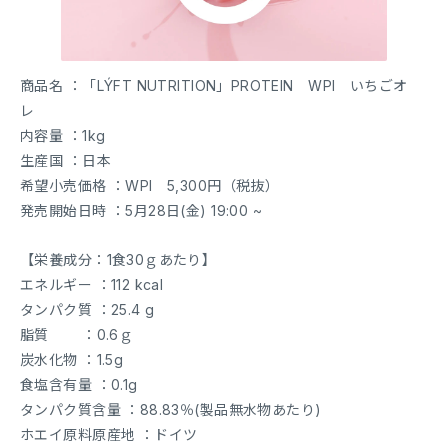
商品名 ：「LÝFT NUTRITION」PROTEIN WPI いちごオ
レ
内容量 ：1kg
生産国 ：日本
希望小売価格 ：WPI 5,300円（税抜）
発売開始日時 ：5月28日(金) 19:00 ~
【栄養成分：1食30ｇあたり】
エネルギー ：112 kcal
タンパク質 ：25.4 g
脂質 ：0.6ｇ
炭水化物 ：1.5g
食塩含有量 ：0.1g
タンパク質含量 ：88.83％(製品無水物あたり)
ホエイ原料原産地 ：ドイツ