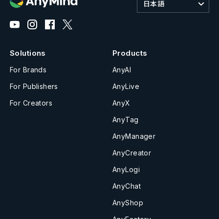
日本語
Solutions
Products
For Brands
AnyAI
For Publishers
AnyLive
For Creators
AnyX
AnyTag
AnyManager
AnyCreator
AnyLogi
AnyChat
AnyShop