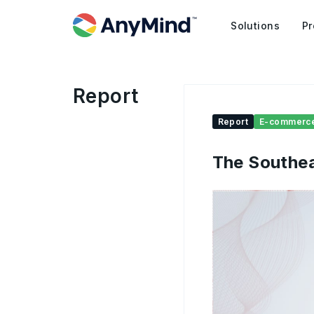
Solutions
Pr
Report
Report
E-commerc
The Southe