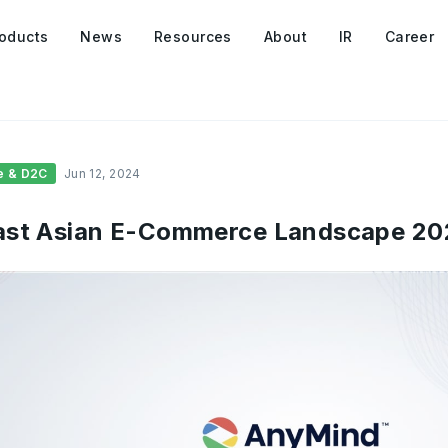
oducts
News
Resources
About
IR
Career
e & D2C
Jun 12, 2024
ast Asian E-Commerce Landscape 20