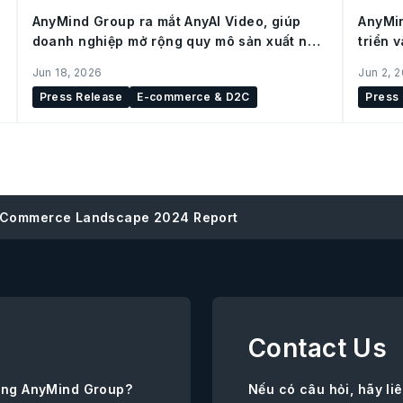
AnyMind Group ra mắt AnyAI Video, giúp
AnyMin
doanh nghiệp mở rộng quy mô sản xuất nội
triển 
dung cho social commerce
(Trung
Jun 18, 2026
Jun 2, 
Press Release
E-commerce & D2C
Press
E Commerce Landscape 2024 Report
Contact Us
ùng AnyMind Group?
Nếu có câu hỏi, hãy l