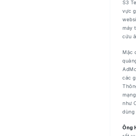
S3 Te
vực g
webs
máy t
cứu â
Mặc d
quảng
AdMob
các g
Thông
mạng 
như C
dùng 
Ông H