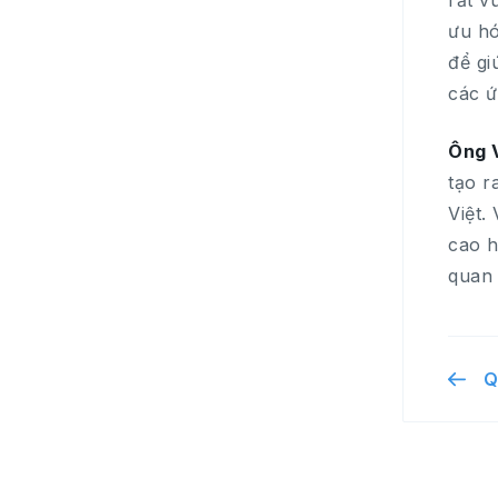
rất v
ưu hó
để gi
các ứ
Ông 
tạo r
Việt.
cao h
quan 
Q