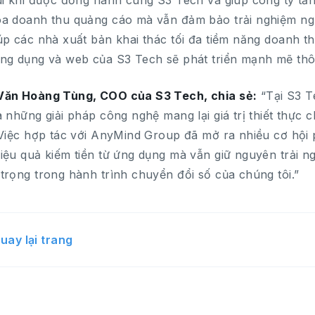
ui khi được đồng hành cùng S3 Tech và giúp công ty tăn
a doanh thu quảng cáo mà vẫn đảm bảo trải nghiệm ng
úp các nhà xuất bản khai thác tối đa tiềm năng doanh t
ng dụng và web của S3 Tech sẽ phát triển mạnh mẽ thô
Văn Hoàng Tùng, COO của S3 Tech, chia sẻ:
“Tại S3 T
a những giải pháp công nghệ mang lại giá trị thiết thực
 Việc hợp tác với AnyMind Group đã mở ra nhiều cơ hội p
iệu quả kiếm tiền từ ứng dụng mà vẫn giữ nguyên trải n
trọng trong hành trình chuyển đổi số của chúng tôi.”
uay lại trang