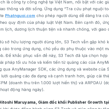
ch là công ty công nghệ tại Việt Nam, nổi bật với các gi
iao thông và đời sống. Ứng dụng “Tra cứu phạt nguội toà
ite
Phatnguoi.com
cho phép người dùng dễ dàng tra cứu
heo quy định của pháp luật Việt Nam. Bên cạnh đó, ứng
m lịch, dương lịch thuận tiện và nhanh chóng, với giao 
ù sở hữu lượng người dùng lớn, S3 Tech vẫn gặp khó k
 cáo trong ứng dụng, chủ yếu do phụ thuộc vào một m
. Để khắc phục vấn đề này, S3 Tech đã lựa chọn hợp
iải pháp tối ưu hóa và kiếm tiền từ quảng cáo của An
 qua AnyManager SDK, các ứng dụng và website của S3
lưới quảng cáo đa dạng và cạnh tranh hơn, giúp cải thi
PM (doanh thu trên 1.000 lượt hiển thị) và ARPDAU (do
hoạt động hàng ngày).
itoshi Maruyama, Giám đốc khối Publisher Growth tại