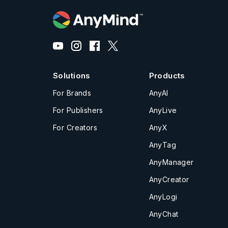
Solutions
Products
For Brands
AnyAI
For Publishers
AnyLive
For Creators
AnyX
AnyTag
AnyManager
AnyCreator
AnyLogi
AnyChat