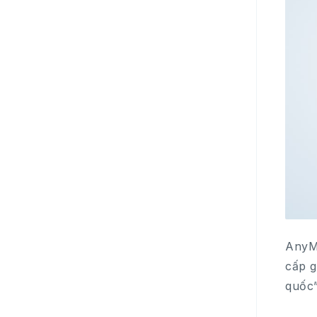
AnyMi
cấp g
quốc”