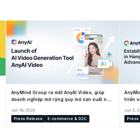
AnyMind Group ra mắt AnyAI Video, giúp
AnyMin
doanh nghiệp mở rộng quy mô sản xuất nội
triển 
dung cho social commerce
(Trung
Jun 18, 2026
Jun 2, 
Press Release
E-commerce & D2C
Press