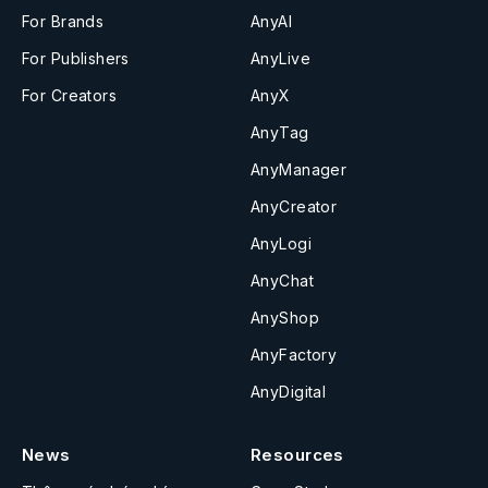
For Brands
AnyAI
For Publishers
AnyLive
For Creators
AnyX
AnyTag
AnyManager
AnyCreator
AnyLogi
AnyChat
AnyShop
AnyFactory
AnyDigital
News
Resources