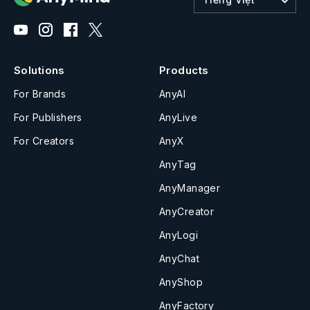
Solutions
Products
For Brands
AnyAI
For Publishers
AnyLive
For Creators
AnyX
AnyTag
AnyManager
AnyCreator
AnyLogi
AnyChat
AnyShop
AnyFactory