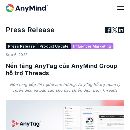
Press Release
Press Release
Product Update
Influencer Marketing
Sep 6, 2023
Nền tảng AnyTag của AnyMind Group
hỗ trợ Threads
Nền tảng tiếp thị người ảnh hưởng, AnyTag hỗ trợ quản lý
chiến dịch và báo cáo cho các chiến dịch trên Threads