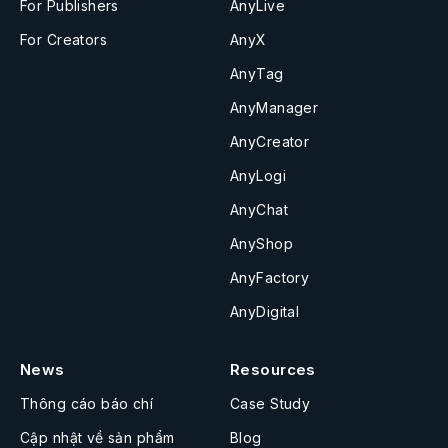
For Publishers
AnyLive
For Creators
AnyX
AnyTag
AnyManager
AnyCreator
AnyLogi
AnyChat
AnyShop
AnyFactory
AnyDigital
News
Resources
Thông cáo báo chí
Case Study
Cập nhật về sản phẩm
Blog