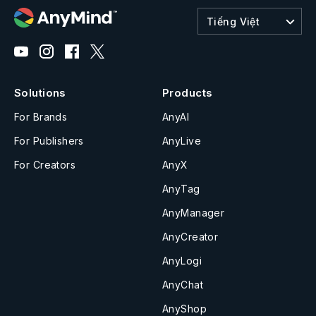
Tiếng Việt
Solutions
Products
For Brands
AnyAI
For Publishers
AnyLive
For Creators
AnyX
AnyTag
AnyManager
AnyCreator
AnyLogi
AnyChat
AnyShop