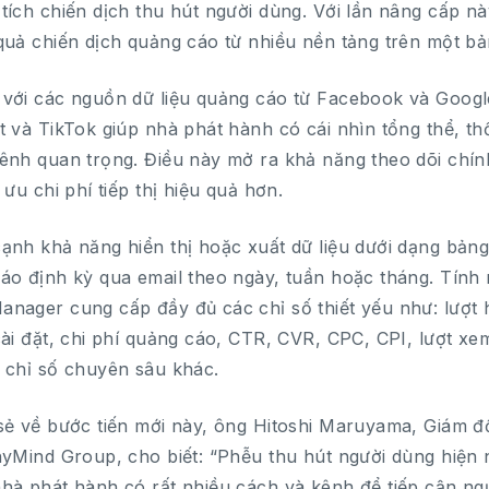
tích chiến dịch thu hút người dùng. Với lần nâng cấp nà
quả chiến dịch quảng cáo từ nhiều nền tảng trên một bả
với các nguồn dữ liệu quảng cáo từ Facebook và Google
t và TikTok giúp nhà phát hành có cái nhìn tổng thể, th
ênh quan trọng. Điều này mở ra khả năng theo dõi chín
i ưu chi phí tiếp thị hiệu quả hơn.
ạnh khả năng hiển thị hoặc xuất dữ liệu dưới dạng bảng
áo định kỳ qua email theo ngày, tuần hoặc tháng. Tính 
nager cung cấp đầy đủ các chỉ số thiết yếu như: lượt hiể
cài đặt, chi phí quảng cáo, CTR, CVR, CPC, CPI, lượt xe
 chỉ số chuyên sâu khác.
sẻ về bước tiến mới này, ông Hitoshi Maruyama, Giám đ
nyMind Group, cho biết: “Phễu thu hút người dùng hiện 
hà phát hành có rất nhiều cách và kênh để tiếp cận ng