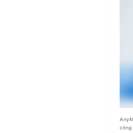
AnyMi
công 