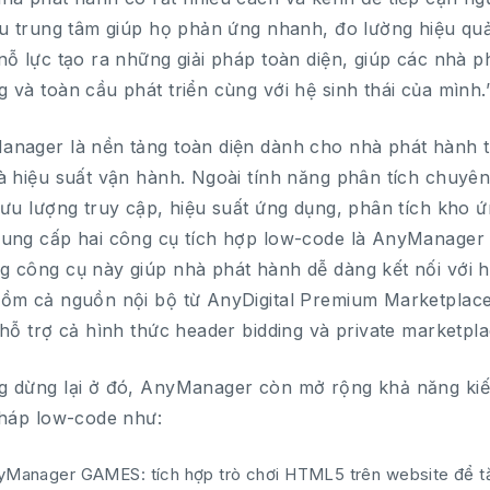
ệu trung tâm giúp họ phản ứng nhanh, đo lường hiệu quả 
nỗ lực tạo ra những giải pháp toàn diện, giúp các nhà p
 và toàn cầu phát triển cùng với hệ sinh thái của mình.
nager là nền tảng toàn diện dành cho nhà phát hành t
à hiệu suất vận hành. Ngoài tính năng phân tích chuyê
lưu lượng truy cập, hiệu suất ứng dụng, phân tích kho
ung cấp hai công cụ tích hợp low-code là AnyManage
 công cụ này giúp nhà phát hành dễ dàng kết nối với
ồm cả nguồn nội bộ từ AnyDigital Premium Marketplace
 hỗ trợ cả hình thức header bidding và private marketpla
 dừng lại ở đó, AnyManager còn mở rộng khả năng kiếm
pháp low-code như:
yManager GAMES: tích hợp trò chơi HTML5 trên website để tăn