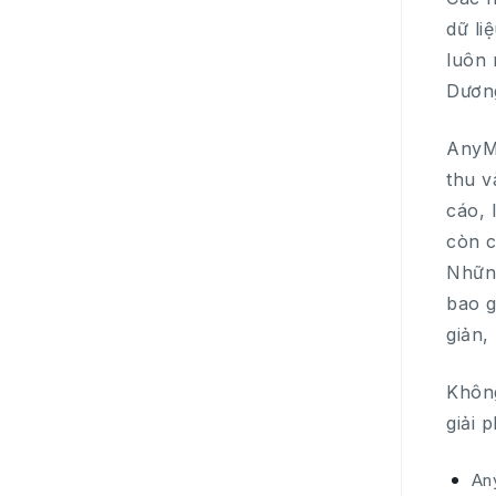
dữ li
luôn 
Dương
AnyMa
thu v
cáo, 
còn c
Những
bao g
giản,
Không
giải 
An