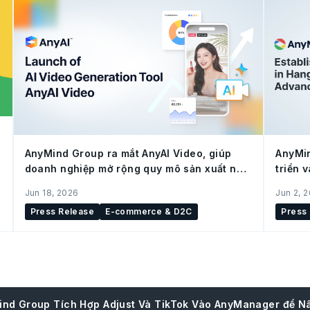
AnyMind Group ra mắt AnyAI Video, giúp
AnyMin
doanh nghiệp mở rộng quy mô sản xuất nội
triển 
dung cho social commerce
(Trung
Jun 18, 2026
Jun 2, 
Press Release
E-commerce & D2C
Press
nd Group Tích Hợp Adjust Và TikTok Vào AnyManager để N