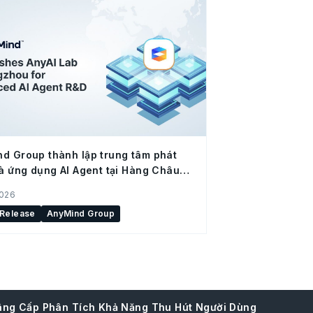
d Group thành lập trung tâm phát
và ứng dụng AI Agent tại Hàng Châu
 Quốc)
2026
 Release
AnyMind Group
âng Cấp Phân Tích Khả Năng Thu Hút Người Dùng