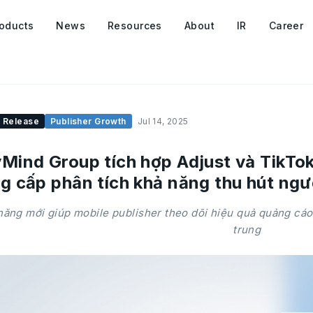
oducts
News
Resources
About
IR
Career
 Release
Publisher Growth
Jul 14, 2025
Mind Group tích hợp Adjust và TikT
g cấp phân tích khả năng thu hút ngư
năng mới giúp mobile publisher theo dõi hiệu quả quảng cáo
trung