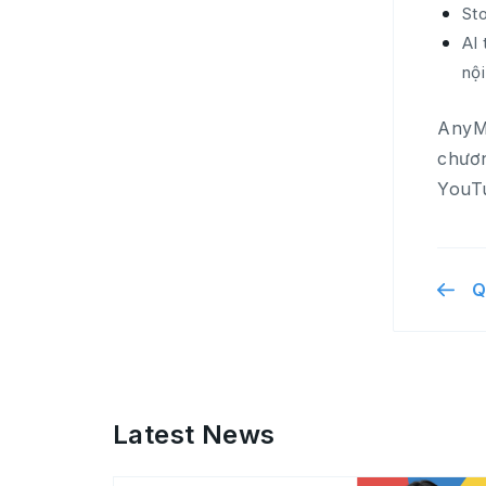
Sto
AI 
nộ
AnyMi
chươn
YouT
Q
Latest News