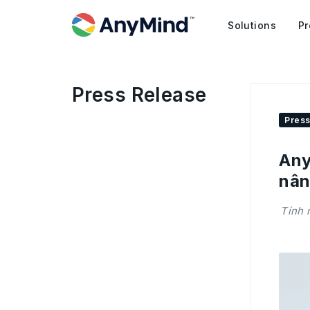
Solutions
Pr
Press Release
Press
Any
nân
Tính 