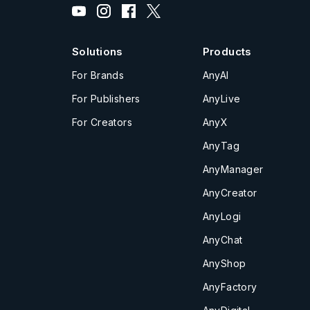
Solutions
Products
For Brands
AnyAI
For Publishers
AnyLive
For Creators
AnyX
AnyTag
AnyManager
AnyCreator
AnyLogi
AnyChat
AnyShop
AnyFactory