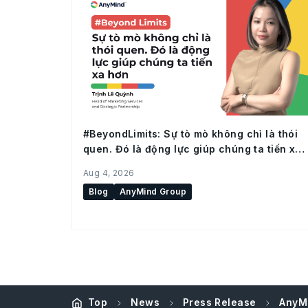
#BeyondLimits: Sự tò mò không chỉ là thói
quen. Đó là động lực giúp chúng ta tiến xa
hơn
Aug 4, 2026
Blog
AnyMind Group
Top
News
Press Release
AnyMi