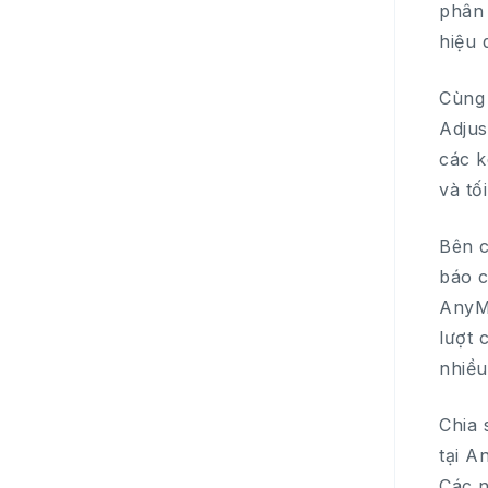
phân 
hiệu 
Cùng 
Adjus
các k
và tố
Bên c
báo c
AnyMa
lượt 
nhiều
Chia 
tại A
Các n