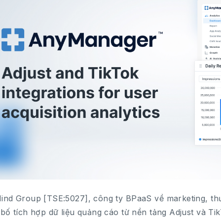
nd Group [TSE:5027], công ty BPaaS về marketing, thư
bố tích hợp dữ liệu quảng cáo từ nền tảng Adjust và T