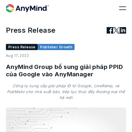
Press Release
Press Release
Publisher Growth
Aug 17, 2022
AnyMind Group bổ sung giải pháp PPID
của Google vào AnyManager
Công ty cung cấp giải pháp ID từ Google, LiveRamp, và
PubMatic cho nhà xuất bản, tiếp tục thúc đẩy thương mại thế
hệ mới