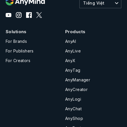
Tiếng Việt
Solutions
Products
For Brands
AnyAI
For Publishers
AnyLive
For Creators
AnyX
AnyTag
AnyManager
AnyCreator
AnyLogi
AnyChat
AnyShop