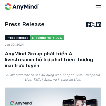
Press Release
Press Release
E-commerce & D2C
Jan 30, 2024
AnyMind Group phát triển AI
livestreamer hỗ trợ phát triển thương
mại trực tuyến
AI livestreamer có thể sử dụng trên Shopee Live, Tokopedia
Live, TikTok Shop và Instagram Live.