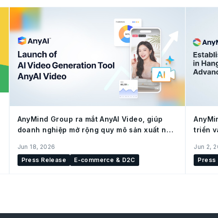
AnyMind Group ra mắt AnyAI Video, giúp
AnyMin
doanh nghiệp mở rộng quy mô sản xuất nội
triển 
dung cho social commerce
(Trung
Jun 18, 2026
Jun 2, 
Press Release
E-commerce & D2C
Press