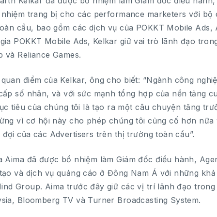
arth Kelkar đã được bổ nhiệm làm Giám đốc điều hành,
 nhiệm trang bị cho các performance marketers với b
toàn cầu, bao gồm các dịch vụ của POKKT Mobile Ads, A
gia POKKT Mobile Ads, Kelkar giữ vai trò lãnh đạo tr
 và Reliance Games.
quan điểm của Kelkar, ông cho biết: “Ngành công nghiệ
cấp số nhân, và với sức mạnh tổng hợp của nền tảng c
mục tiêu của chúng tôi là tạo ra một câu chuyện tăng trư
ừng vì cơ hội này cho phép chúng tôi củng cố hơn nữa
đợi của các Advertisers trên thị trường toàn cầu”.
a Aima đã được bổ nhiệm làm Giám đốc điều hành, Agen
tạo và dịch vụ quảng cáo ở Đông Nam Á với những khả 
nd Group. Aima trước đây giữ các vị trí lãnh đạo trong
sia, Bloomberg TV và Turner Broadcasting System.