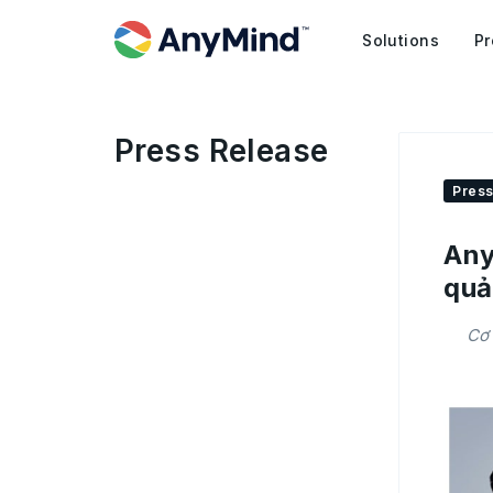
Solutions
Pr
Press Release
Press
Any
quả
Cơ 