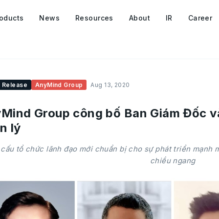
oducts
News
Resources
About
IR
Career
 Release
AnyMind Group
Aug 13, 2020
Mind Group công bố Ban Giám Đốc và
n lý
cấu tổ chức lãnh đạo mới chuẩn bị cho sự phát triển mạnh 
chiều ngang