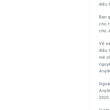
điều 
Ban g
cho H
cho 
Về vi
điều 
mẽ và
nguyê
AnyMi
Ngoài
AnyMi
2020.