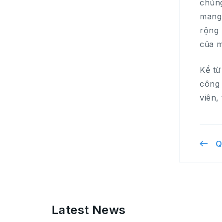
chúng
mang 
rộng 
của m
Kể từ
công 
viên,
Q
Latest News