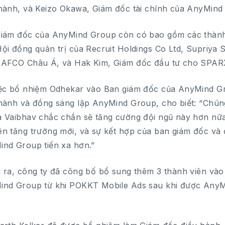
hành, và Keizo Okawa, Giám đốc tài chính của AnyMind
iám đốc của AnyMind Group còn có bao gồm các thành 
ội đồng quản trị của Recruit Holdings Co Ltd, Supriy
JAFCO Châu Á, và Hak Kim, Giám đốc đầu tư cho SPAR
ệc bổ nhiệm Odhekar vào Ban giám đốc của AnyMind G
hành và đồng sáng lập AnyMind Group, cho biết: “Chún
 Vaibhav chắc chắn sẽ tăng cường đội ngũ này hơn nữa
n tăng trưởng mới, và sự kết hợp của ban giám đốc và đ
nd Group tiến xa hơn.”
 ra, công ty đã công bố bổ sung thêm 3 thành viên vào 
nd Group từ khi POKKT Mobile Ads sau khi được AnyM