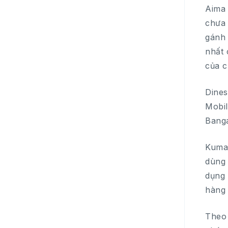
Aima 
chưa 
gánh 
nhất 
của c
Dines
Mobil
Banga
Kumar
dùng 
dụng 
hàng 
Theo 