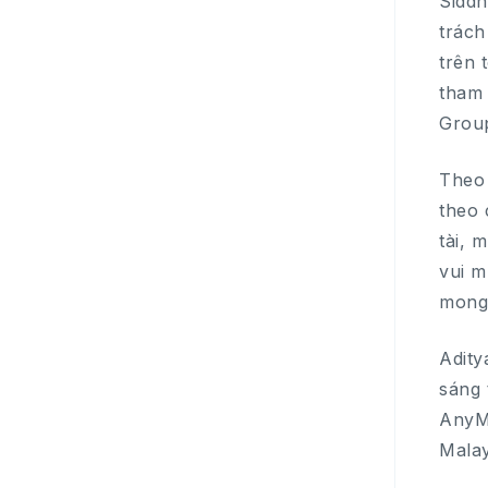
Siddh
trách
trên 
tham 
Group
Theo 
theo 
tài, 
vui m
mong 
Adity
sáng 
AnyMi
Malay