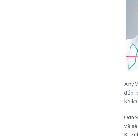
AnyMi
đến n
Kelka
Odhek
và sẽ
Kozut