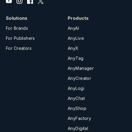
Solutions
Products
For Brands
AnyAI
For Publishers
AnyLive
For Creators
AnyX
AnyTag
AnyManager
AnyCreator
AnyLogi
AnyChat
AnyShop
AnyFactory
AnyDigital