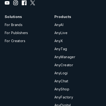
Solutions
Products
For Brands
AnyAI
For Publishers
AnyLive
For Creators
AnyX
AnyTag
AnyManager
AnyCreator
AnyLogi
AnyChat
AnyShop
AnyFactory
AnyDigital