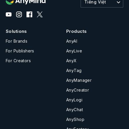
Tiếng Việt
Solutions
Products
For Brands
AnyAI
For Publishers
AnyLive
For Creators
AnyX
AnyTag
AnyManager
AnyCreator
AnyLogi
AnyChat
AnyShop