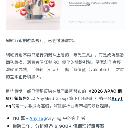
網紅行銷的遊戲規則，已經徹底改寫。
網紅行銷不再只是行銷漏斗上層的「曝光工具」，而是成為驅動
商務轉換、消費者信任與 ROI 優化的關鍵引擎。隨著創作者經
濟逐漸成熟，「爆紅（viral）」與「有價值（valuable）」之間
的差距正持續擴大。
這些轉變，都已清楚反映在我們最新發布的
《2026 APAC 網
紅行銷報告》
以 AnyMind Group 旗下自有網紅行銷平台
AnyT
ag
的第一手數據為基礎，深度解析亞洲市場的最新趨勢。
110 萬+
AnyTag 中的創作者
AnyTag
橫跨三年，分析超過
6,900+ 個網紅行銷專案