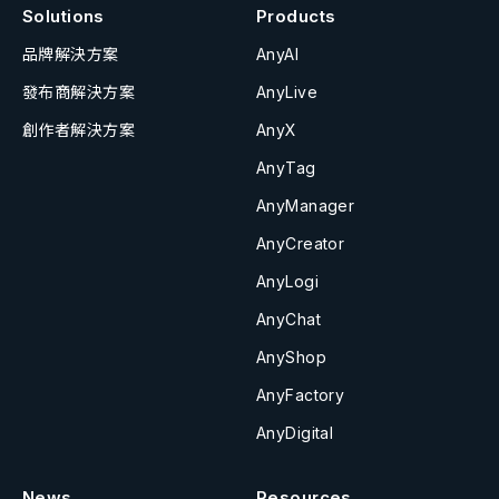
Solutions
Products
品牌解決方案
AnyAI
發布商解決方案
AnyLive
創作者解決方案
AnyX
AnyTag
AnyManager
AnyCreator
AnyLogi
AnyChat
AnyShop
AnyFactory
AnyDigital
News
Resources