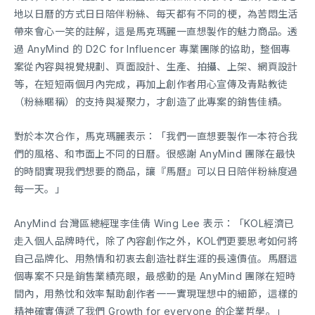
地以日曆的方式日日陪伴粉絲、每天都有不同的梗，為苦悶生活
帶來會心一笑的註解，這是馬克瑪麗一直想製作的魅力商品。透
過 AnyMind 的 D2C for Influencer 專業團隊的協助，整個專
案從內容與視覺規劃、頁面設計、生產、拍攝、上架、網頁設計
等，在短短兩個月內完成，再加上創作者用心宣傳及青點教徒
（粉絲暱稱）的支持與凝聚力，才創造了此專案的銷售佳績。
對於本次合作，馬克瑪麗表示：「我們一直想要製作一本符合我
們的風格、和市面上不同的日曆。很感謝 AnyMind 團隊在最快
的時間實現我們想要的商品，讓『馬曆』可以日日陪伴粉絲度過
每一天。」
AnyMind 台灣區總經理李佳倩 Wing Lee 表示：「KOL經濟已
走入個人品牌時代，除了內容創作之外，KOL們更要思考如何將
自己品牌化、用熱情和初衷去創造社群生涯的長遠價值。馬曆這
個專案不只是銷售業績亮眼，最感動的是 AnyMind 團隊在短時
間內，用熱忱和效率幫助創作者一一實現理想中的細節，這樣的
精神確實傳遞了我們 Growth for everyone 的企業哲學。」