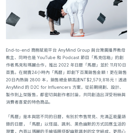
End-to-end 商務賦能平台 AnyMind Group 與台灣廣播界教母
教主、同時也是 YouTube 和 Podcast 節目「馬克信箱」的創
作者馬克和瑪麗合作，推出 2022 年日曆「馬曆」並於 11月10日
首賣。在開賣24小時內「馬曆」即創下百萬銷售金額！更在銷售
20日內熱銷 2800 本，銷售總金額高達NT$2,579,818元！透過
AnyMind 的 D2C for Influencers 方案，從前期規劃、設計、
製作到上架販售，都密切與創作者討論，共同創造出深受粉絲與
消費者喜愛的特色商品。
「馬曆」是本與眾不同的日曆，有別於市售常見、充滿正能量語
錄的日曆，「馬曆」以怪誕、諷刺、黑色幽默的方式回應生活的
現實，內頁以瑪麗的手繪插圖搭配幽默諷刺的文字組成，更用心