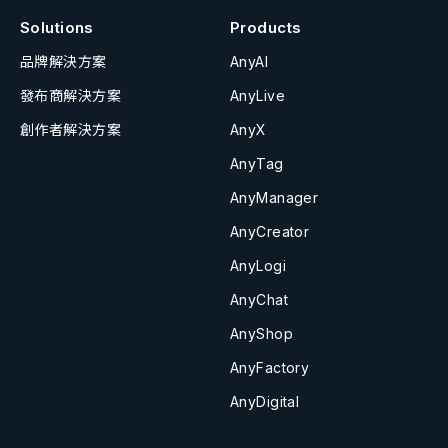
Solutions
Products
品牌解決方案
AnyAI
發布商解決方案
AnyLive
創作者解決方案
AnyX
AnyTag
AnyManager
AnyCreator
AnyLogi
AnyChat
AnyShop
AnyFactory
AnyDigital