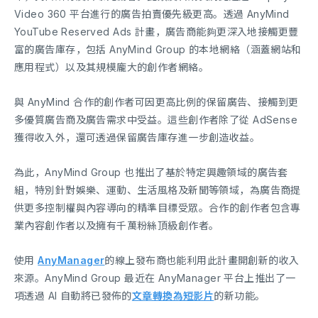
Video 360 平台進行的廣告拍賣優先級更高。透過 AnyMind
YouTube Reserved Ads 計畫，廣告商能夠更深入地接觸更豐
富的廣告庫存，包括 AnyMind Group 的本地網絡（涵蓋網站和
應用程式）以及其規模龐大的創作者網絡。
與 AnyMind 合作的創作者可因更高比例的保留廣告、接觸到更
多優質廣告商及廣告需求中受益。這些創作者除了從 AdSense
獲得收入外，還可透過保留廣告庫存進一步創造收益。
為此，AnyMind Group 也推出了基於特定興趣領域的廣告套
組，特別針對娛樂、運動、生活風格及新聞等領域，為廣告商提
供更多控制權與內容導向的精準目標受眾。合作的創作者包含專
業內容創作者以及擁有千萬粉絲頂級創作者。
使用
AnyManager
的線上發布商也能利用此計畫開創新的收入
來源。AnyMind Group 最近在 AnyManager 平台上推出了一
項透過 AI 自動將已發佈的
文章轉換為短影片
的新功能。