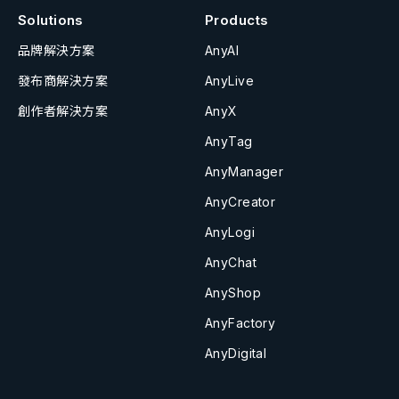
Solutions
Products
品牌解決方案
AnyAI
發布商解決方案
AnyLive
創作者解決方案
AnyX
AnyTag
AnyManager
AnyCreator
AnyLogi
AnyChat
AnyShop
AnyFactory
AnyDigital