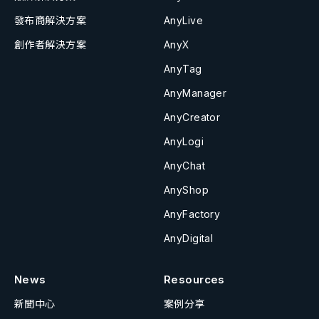
發布商解決方案
AnyLive
創作者解決方案
AnyX
AnyTag
AnyManager
AnyCreator
AnyLogi
AnyChat
AnyShop
AnyFactory
AnyDigital
News
Resources
新聞中心
案例分享