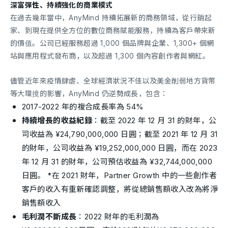
深富彈性、持續強化的商業模式
在過去幾年當中，AnyMind 持續拓展新的商務領域，從行銷起
家、到現在提供全方位的數位商務賦能服務，持續為客戶帶來新
的價值。公司已經服務超過 1,000 個品牌與企業、1,300+ 個網
站與應用程式發布商，以及超過 1,300 個內容創作者與網紅。
儘管近年來疫情肆虐、全球經濟狀況不佳以及美金削弱地方貨幣
等大環摬的影響，AnyMind 仍逆勢成長，包含：
2017-2022 年的複合成長率為 54%
持續增長的收益紀錄
：截至 2022 年 12 月 31 的財年，公
司收益為 ¥24,790,000,000 日圓；截至 2021 年 12 月 31
的財年，公司收益為 ¥19,252,000,000 日圓，而在 2023
年 12 月 31 的財年，公司預估收益為 ¥32,744,000,000
日圓。 *在 2021 財年，Partner Growth 中的一些創作者
客戶的收入有重新確認調整，將從總銷售額收入改為將淨
銷售額收入
毛利潤不斷成長
：2022 財年的毛利潤為