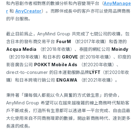
和內容創作者相對應的數據分析和內容變現平台（
AnyManage
r
和
AnyCreator
）。而夥伴成長中的客戶亦可以使用品牌商務
的平台服務。
截止目前爲止，AnyMind Group 共完成了七間公司的收購，包
含日本的發布商交易平台
FourM
（於2017年收購）和香港的
Acqua Media
（於2018年收購）、泰國的網紅公司
Moindy
（於2019年收購）和日本的
GROVE
(於2019年收購）、印度的
影音廣告公司
POKKT Mobile Ads
（於2020年收購）、
direct-to-consumer 的日本運動服飾品牌
LÝFT
（於2020年收
購）和日本跨境行銷公司
ENGAWA
（於2021年收購）。
秉持著「讓每個人都能以令人興奮的方式做生意」的使命，
AnyMind Group 希望可以在越來越複雜的線上商務時代幫助客
戶不斷成長，打造所有生意都可以透過單一平台完成、自由且最
大化使用來自不同商務環節的數據，開啟新商務時代、達到更多
長遠的成長。