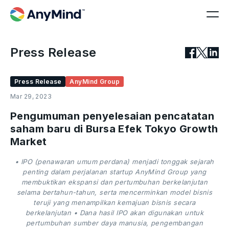
Press Release
Press Release
AnyMind Group
Mar 29, 2023
Pengumuman penyelesaian pencatatan
saham baru di Bursa Efek Tokyo Growth
Market
• IPO (penawaran umum perdana) menjadi tonggak sejarah
penting dalam perjalanan startup AnyMind Group yang
membuktikan ekspansi dan pertumbuhan berkelanjutan
selama bertahun-tahun, serta mencerminkan model bisnis
teruji yang menampilkan kemajuan bisnis secara
berkelanjutan • Dana hasil IPO akan digunakan untuk
pertumbuhan sumber daya manusia, pengembangan