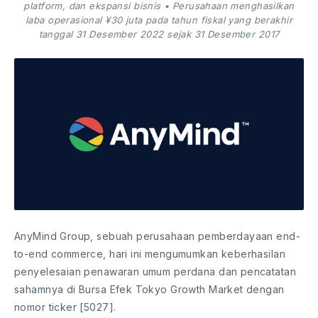
platform, dan ekspansi bisnis • Perusahaan menghasilkan
laba operasional ¥30 juta pada tahun fiskal yang berakhir
tanggal 31 Desember 2022 sejak 31 Desember 2017
AnyMind Group, sebuah perusahaan pemberdayaan end-
to-end commerce, hari ini mengumumkan keberhasilan
penyelesaian penawaran umum perdana dan pencatatan
sahamnya di Bursa Efek Tokyo Growth Market dengan
nomor ticker [5027].