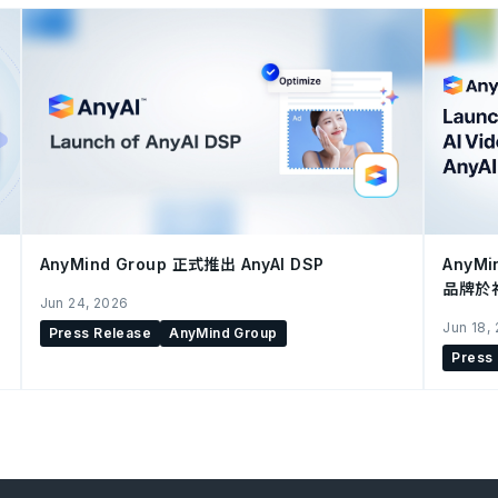
AnyMind Group 正式推出 AnyAI DSP
AnyMi
品牌於
Jun 24, 2026
Jun 18,
Press Release
AnyMind Group
Press