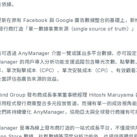
策依據。
新在原有 Facebook 與 Google 廣告數據整合的基礎上，新增 
 發行商打造「單一數據事實來源（single source of tr
可透過 AnyManager 介面一覽或匯出多平台數據，亦可設定
yManager 的用戶導入分析功能支援追蹤包含曝光次數、點
率、單次點擊成本（CPC）、單次安裝成本（CPI）、有效觀
全面評估各廣告來源的效益。
Mind Group 發布商成長事業董事總經理 Hitoshi Maru
應用程式發行商需整合多元投放管道，而擁有單一的成效視角
我們將持續優化 AnyManager，協助亞太與全球發行商擁有
Manager 是專為線上發布商打造的一站式成長平台，不僅提
pp Store 數據、社群數據等深度分析功能外，也提供兩種低程式