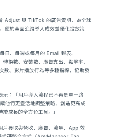
Adjust 與 TikTok 的廣告資訊，為全球
uth）」，便於全面追蹤導入成效並優化投放策
每日、每週或每月的 Email 報表。
擊數、轉換數、安裝數、廣告支出、點擊率、
看次數、影片播放行為等多種指標，協助發
yama 表示：「用戶導入流程已不再是單一路
能讓他們更靈活地調整策略、創造更高成
可持續成長的全方位工具。」
供用戶獲取與營收、廣告、流量、App 效
碼整合方式（AnyManager Tag