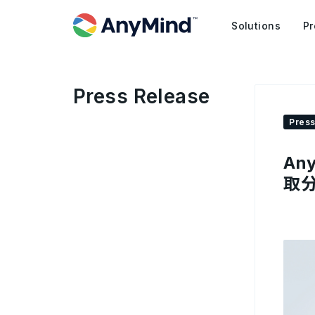
Solutions
Pr
Press Release
Press
An
取