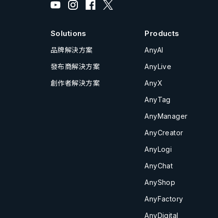
Solutions
Products
品牌解決方案
AnyAI
發布商解決方案
AnyLive
創作者解決方案
AnyX
AnyTag
AnyManager
AnyCreator
AnyLogi
AnyChat
AnyShop
AnyFactory
AnyDigital