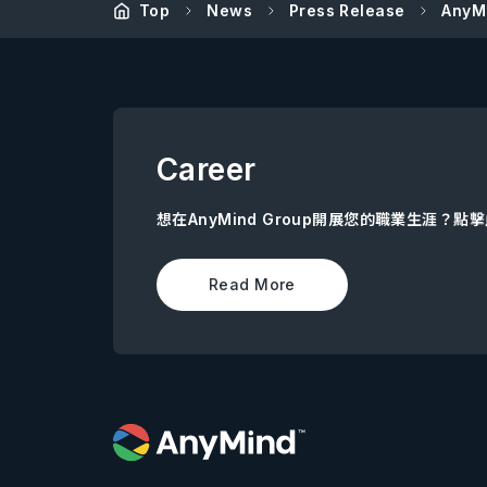
Top
News
Press Release
AnyM
Career
想在AnyMind Group開展您的職業生涯？
Read More