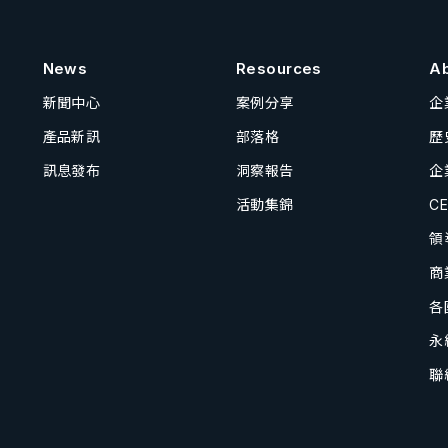
News
Resources
A
新聞中心
案例分享
企
產品新訊
部落格
歷
訊息發布
洞察報告
企
活動集錦
C
領
商
各
永
聯