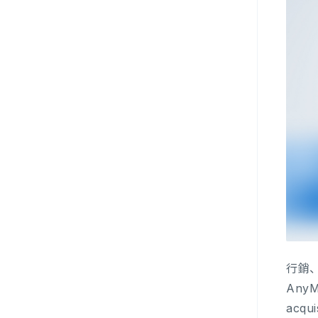
行銷、
Any
acq